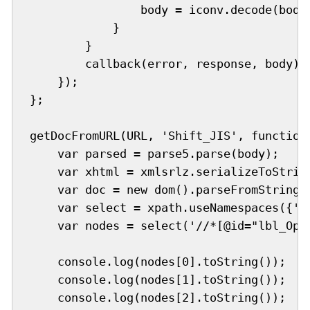
                body = iconv.decode(body,
            }

        }

        callback(error, response, body);

    });

};

getDocFromURL(URL, 'Shift_JIS', function(
    var parsed = parse5.parse(body);

    var xhtml = xmlsrlz.serializeToString
    var doc = new dom().parseFromString(x
    var select = xpath.useNamespaces({'x'
    var nodes = select('//*[@id="lbl_OpeS
    console.log(nodes[0].toString());

    console.log(nodes[1].toString());

    console.log(nodes[2].toString());
