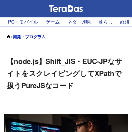
PC・モバイル
ゲーム
ネタ・興味
暮らし
経済
>
開発・プログラム
【node.js】Shift_JIS・EUC-JPなサ
イトをスクレイピングしてXPathで
扱うPureJSなコード