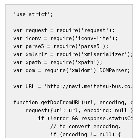
'use strict';

var request = require('request');

var iconv = require('iconv-lite');

var parse5 = require('parse5');

var xmlsrlz = require('xmlserializer');

var xpath = require('xpath');

var dom = require('xmldom').DOMParser;

var URL = 'http://navi.meitetsu-bus.co.jp
function getDocFromURL(url, encoding, cal
    request({url: url, encoding: null }, 
        if (!error && response.statusCode
            // to convert encoding.

            if (encoding != null) {
