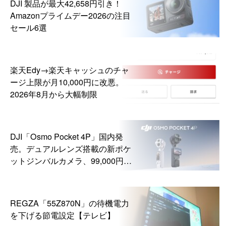
DJI 製品が最大42,658円引き！
Amazonプライムデー2026の注目
セール6選
楽天Edy→楽天キャッシュのチャ
ージ上限が月10,000円に改悪。
2026年8月から大幅制限
DJI「Osmo Pocket 4P」国内発
売。デュアルレンズ搭載の新ポケ
ットジンバルカメラ、99,000円か
ら
REGZA「55Z870N」の待機電力
を下げる節電設定【テレビ】