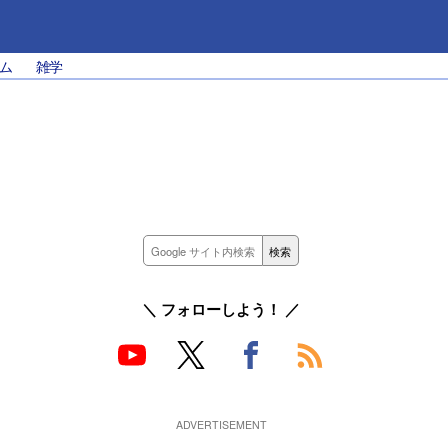
ム
雑学
＼ フォローしよう！ ／