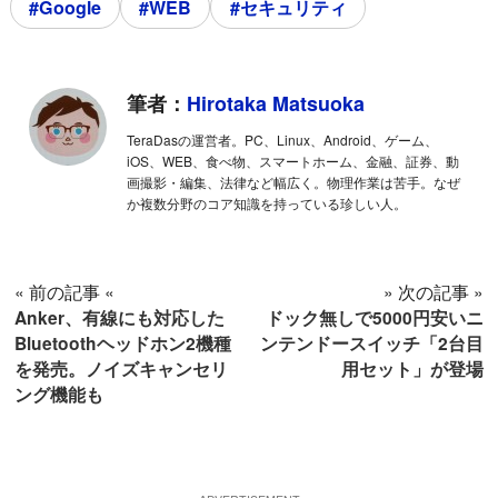
#Google
#WEB
#セキュリティ
筆者：
Hirotaka Matsuoka
TeraDasの運営者。PC、Linux、Android、ゲーム、
iOS、WEB、食べ物、スマートホーム、金融、証券、動
画撮影・編集、法律など幅広く。物理作業は苦手。なぜ
か複数分野のコア知識を持っている珍しい人。
« 前の記事 «
» 次の記事 »
Anker、有線にも対応した
ドック無しで5000円安いニ
Bluetoothヘッドホン2機種
ンテンドースイッチ「2台目
を発売。ノイズキャンセリ
用セット」が登場
ング機能も