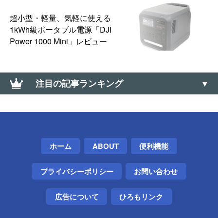
超小型・軽量、気軽に使える
1kWh級ポータブル電源「DJI
Power 1000 Mini」レビュー
注目の記事ランキング
iPhoneのWi-Fiテザリングをスリープさせず常時利用
可能にする方法とTIPS【安定性アップ】
大なり小なり（＜、＞）の上向き・下向きの記号の
ホーム
ABOUT
便利機能
出し方（∧、∨）
プライバシーポリシー
お問い合わせ
【Windows】標準機能だけで容量の大きいフォルダ
を探す方法
広告について
ひろもリンク
東芝の電子レンジが「H51」エラーで動かなくなった
けど、また動くようになった