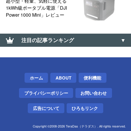
超小型・軽量、気軽に使える
1kWh級ポータブル電源「DJI
Power 1000 Mini」レビュー
注目の記事ランキング
DJI「Osmo Pocket 4」発表。4K/240fpsスローモー
ション＆10-bit D-Log対応、107GB内蔵ストレージ搭
載で2026年4月22日発売
ホーム
ABOUT
便利機能
Telegramアカウントを削除する方法
プライバシーポリシー
お問い合わせ
USB Type C&rarr;Bへの変換アダプタ製品がほとん
ど無い理由は？【レビュー】
広告について
ひろもリンク
Copyright ©2008-2026 TeraDas（テラダス）. All rights reserved.