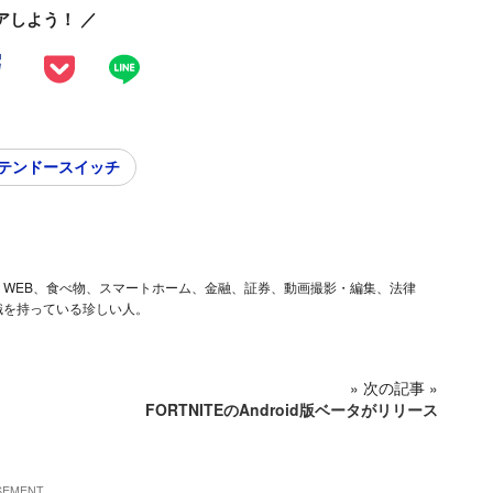
アしよう！ ／
ンテンドースイッチ
ム、iOS、WEB、食べ物、スマートホーム、金融、証券、動画撮影・編集、法律
識を持っている珍しい人。
» 次の記事 »
FORTNITEのAndroid版ベータがリリース