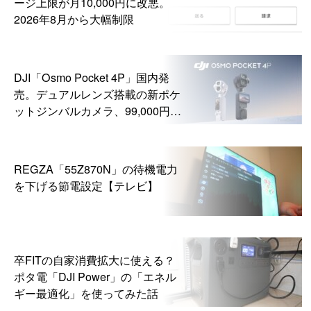
ージ上限が月10,000円に改悪。
2026年8月から大幅制限
DJI「Osmo Pocket 4P」国内発
売。デュアルレンズ搭載の新ポケ
ットジンバルカメラ、99,000円か
ら
REGZA「55Z870N」の待機電力
を下げる節電設定【テレビ】
卒FITの自家消費拡大に使える？
ポタ電「DJI Power」の「エネル
ギー最適化」を使ってみた話