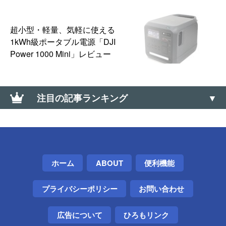
超小型・軽量、気軽に使える
1kWh級ポータブル電源「DJI
Power 1000 Mini」レビュー
注目の記事ランキング
【Windows】キーボードでウィンドウ最小・最大
化、全画面モード切替えするショートカット【フル
スクリーン】
ホーム
ABOUT
便利機能
【0570】高額な「ナビダイヤル」に安く電話を掛け
る方法【通話料】
プライバシーポリシー
お問い合わせ
Telegramアカウントを削除する方法
広告について
ひろもリンク
「12人の少年が13人になっちゃう画像」のトリック