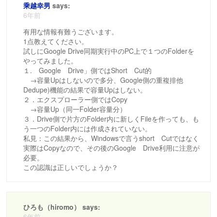
乘越幸男
says:
6年前
有用な情報有難うございます。
1点教えてください。
試しにGoogle Drive同期実行中のPC上で１つのFolderを
やってみました。
１. Google Drive」側ではShort Cut的
→容量Upはしないので多分、Google側の重複排他
Dedupe)機能の結果で容量Upはしない。
２．エクスプローラー側ではCopy
→容量Up（同一Folder容量分）
３．Drive側で片方のFolder内に新しくFileを作っても、も
う一つのFolder内には作成されていない。
私見：この結果から、Windowsで言うshort Cutではなく
実際はCopyなので、その後のGoogle Drive利用に注意が
必要。
この認識は正しいでしょうか？
ひろも（hiromo） says:
6年前