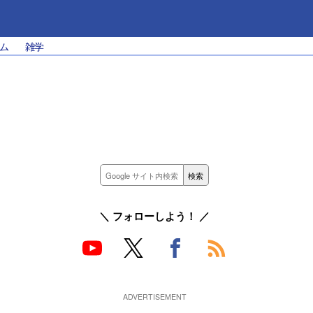
ム
雑学
＼ フォローしよう！ ／