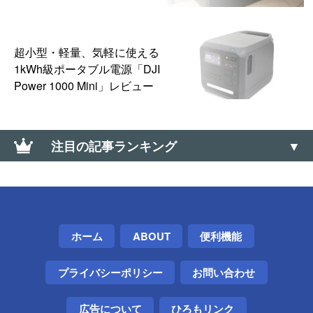
超小型・軽量、気軽に使える
1kWh級ポータブル電源「DJI
Power 1000 Mini」レビュー
注目の記事ランキング
DJI「Osmo Pocket 4」発表。4K/240fpsスローモー
ション＆10-bit D-Log対応、107GB内蔵ストレージ搭
載で2026年4月22日発売
ホーム
ABOUT
便利機能
Telegramアカウントを削除する方法
プライバシーポリシー
お問い合わせ
USB Type C&rarr;Bへの変換アダプタ製品がほとん
ど無い理由は？【レビュー】
広告について
ひろもリンク