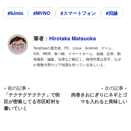
#IIJmio
#MVNO
#スマートフォン
#回線
筆者：
Hirotaka Matsuoka
TeraDasの運営者。PC、Linux、Android、ゲーム、
iOS、WEB、食べ物、スマートホーム、金融、証券、動
画撮影・編集、法律など幅広く。物理作業は苦手。なぜ
か複数分野のコア知識を持っている珍しい人。
« 前の記事 «
» 次の記事 »
「テクテクテクテク」で街
肉巻きおにぎりにネギとゴ
区が密集してる市区町村を
マを入れると美味しい
書いていく