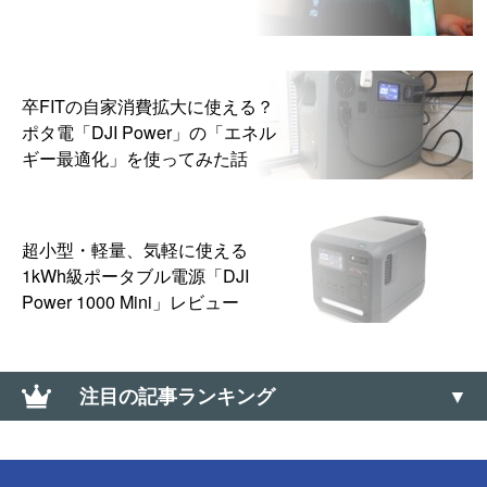
卒FITの自家消費拡大に使える？
ポタ電「DJI Power」の「エネル
ギー最適化」を使ってみた話
超小型・軽量、気軽に使える
1kWh級ポータブル電源「DJI
Power 1000 Mini」レビュー
注目の記事ランキング
【ドミノ・ピザ】Lサイズ半額クーポンが当たる「ミ
ステリーディール」はLINE・メルマガ配信前でも挑