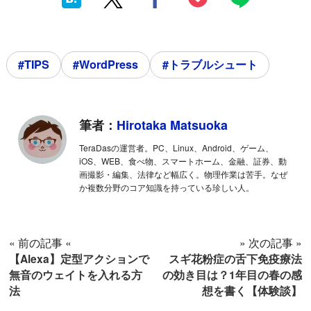
#TIPS
#WordPress
#トラブルシュート
筆者：
Hirotaka Matsuoka
TeraDasの運営者。PC、Linux、Android、ゲーム、
iOS、WEB、食べ物、スマートホーム、金融、証券、動
画撮影・編集、法律など幅広く。物理作業は苦手。なぜ
か複数分野のコア知識を持っている珍しい人。
« 前の記事 «
» 次の記事 »
【Alexa】定型アクションで
スギ花粉症の舌下免疫療法
無音のウェイトを入れる方
の効き目は？1年目の春の感
法
想を書く【体験談】