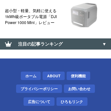
超小型・軽量、気軽に使える
1kWh級ポータブル電源「DJI
Power 1000 Mini」レビュー
注目の記事ランキング
大なり小なり（＜、＞）の上向き・下向きの記号の
出し方（∧、∨）
【Windows】標準機能だけで容量の大きいフォルダ
ホーム
ABOUT
便利機能
を探す方法
プライバシーポリシー
お問い合わせ
iPhoneのWi-Fiテザリングをスリープさせず常時利用
可能にする方法とTIPS【安定性アップ】
広告について
ひろもリンク
Telegramアカウントを削除する方法