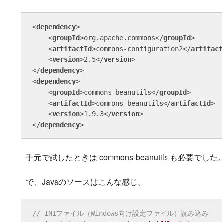
<
dependency
>
<
groupId
>
org.apache.commons
</
groupId
>
<
artifactId
>
commons-configuration2
</
artifac
<
version
>
2.5
</
version
>
</
dependency
>
<
dependency
>
<
groupId
>
commons-beanutils
</
groupId
>
<
artifactId
>
commons-beanutils
</
artifactId
>
<
version
>
1.9.3
</
version
>
</
dependency
>
手元で試したときは commons-beanutils も必要でした
で、Javaのソースはこんな感じ。
// INIファイル（Windows向け設定ファイル）読み込み