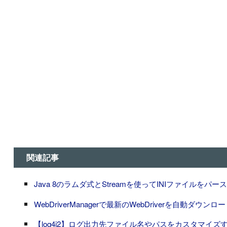
関連記事
Java 8のラムダ式とStreamを使ってINIファイルをパー
WebDriverManagerで最新のWebDriverを自動ダウンロード
【log4j2】ログ出力先ファイル名やパスをカスタマイ