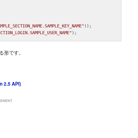
AMPLE_SECTION_NAME.SAMPLE_KEY_NAME"
));

ECTION_LOGIN.SAMPLE_USER_NAME"
);
する形です。
n 2.5 API)