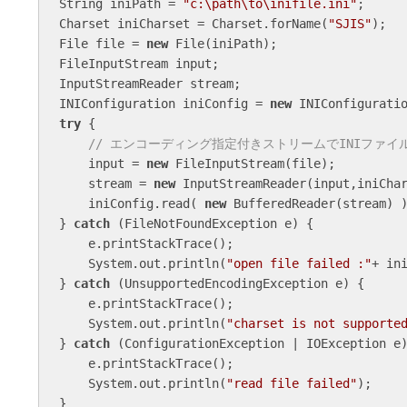
String iniPath = 
"c:\path\to\inifile.ini"
;

Charset iniCharset = Charset.forName(
"SJIS"
);

File file = 
new
 File(iniPath);

FileInputStream input;

InputStreamReader stream;

INIConfiguration iniConfig = 
new
try
 {

// エンコーディング指定付きストリームでINIファイ
    input = 
new
 FileInputStream(file);

    stream = 
new
 InputStreamReader(input,iniChar
    iniConfig.read( 
new
 BufferedReader(stream) )
} 
catch
 (FileNotFoundException e) {

    e.printStackTrace();

    System.out.println(
"open file failed :"
+ ini
} 
catch
 (UnsupportedEncodingException e) {

    e.printStackTrace();

    System.out.println(
"charset is not supporte
} 
catch
 (ConfigurationException | IOException e)
    e.printStackTrace();

    System.out.println(
"read file failed"
);

}
