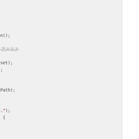
ル読み込み
set);

;

Path);

d."
);

 {
