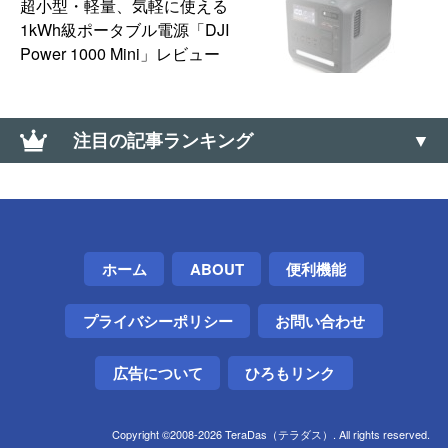
超小型・軽量、気軽に使える
1kWh級ポータブル電源「DJI
Power 1000 Mini」レビュー
注目の記事ランキング
【Amazon】コンビニ受け取りの「受取可能」バーコ
ードのメールが送られてこない場合の対処方法
【Windows】サウンド コントロールパネルの開き方
ホーム
ABOUT
便利機能
（サウンドの詳細設定）
プライバシーポリシー
お問い合わせ
【ドミノ・ピザ】Lサイズ半額クーポンが当たる「ミ
ステリーディール」はLINE・メルマガ配信前でも挑
戦できる
広告について
ひろもリンク
【Windows】初期セットアップ画面で安全に電源を
Copyright ©2008-2026 TeraDas（テラダス）. All rights reserved.
切る方法（シャットダウンする方法）