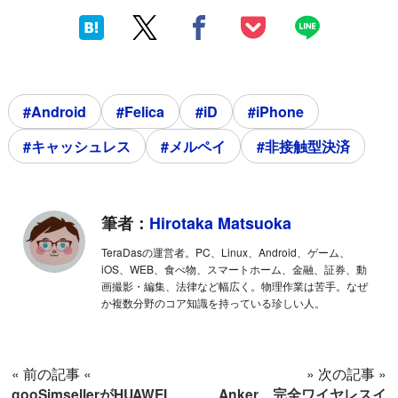
#Android
#Felica
#iD
#iPhone
#キャッシュレス
#メルペイ
#非接触型決済
筆者：
Hirotaka Matsuoka
TeraDasの運営者。PC、Linux、Android、ゲーム、
iOS、WEB、食べ物、スマートホーム、金融、証券、動
画撮影・編集、法律など幅広く。物理作業は苦手。なぜ
か複数分野のコア知識を持っている珍しい人。
« 前の記事 «
» 次の記事 »
gooSimsellerがHUAWEI
Anker、完全ワイヤレスイ