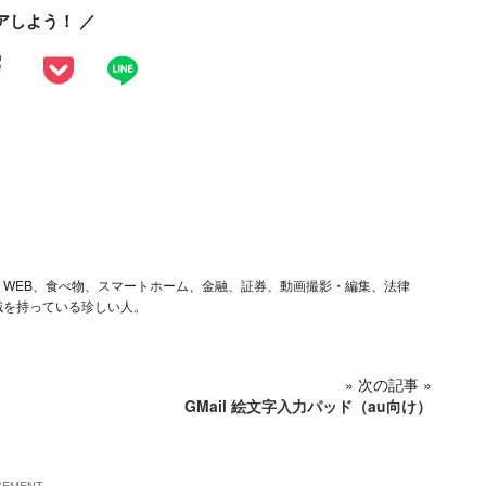
アしよう！ ／
ム、iOS、WEB、食べ物、スマートホーム、金融、証券、動画撮影・編集、法律
識を持っている珍しい人。
» 次の記事 »
GMail 絵文字入力パッド（au向け）