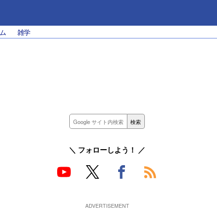
ム
雑学
＼ フォローしよう！ ／