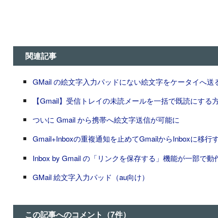
関連記事
GMail の絵文字入力パッドにない絵文字をケータイへ送
【Gmail】受信トレイの未読メールを一括で既読にする
ついに Gmail から携帯へ絵文字送信が可能に
Gmail+Inboxの重複通知を止めてGmailからInboxに移行
Inbox by Gmail の「リンクを保存する」機能が一部
GMail 絵文字入力パッド（au向け）
この記事へのコメント（7件）