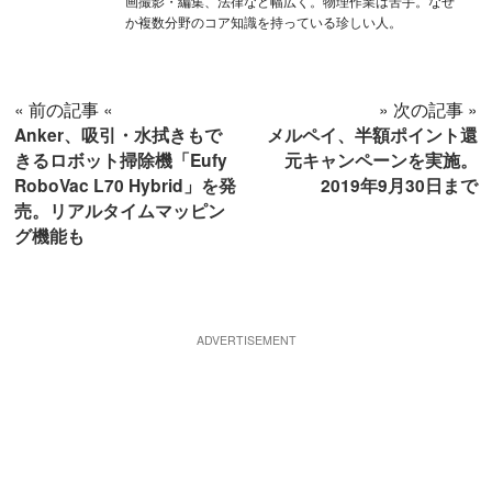
画撮影・編集、法律など幅広く。物理作業は苦手。なぜ
か複数分野のコア知識を持っている珍しい人。
« 前の記事 «
» 次の記事 »
Anker、吸引・水拭きもで
メルペイ、半額ポイント還
きるロボット掃除機「Eufy
元キャンペーンを実施。
RoboVac L70 Hybrid」を発
2019年9月30日まで
売。リアルタイムマッピン
グ機能も