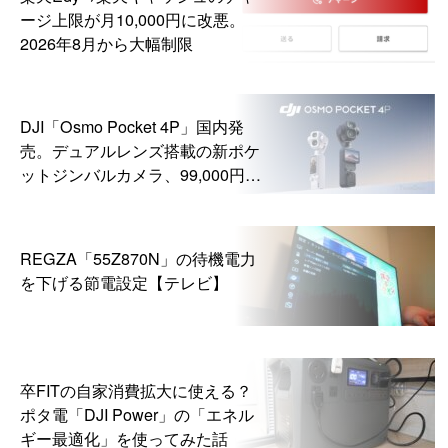
ージ上限が月10,000円に改悪。
2026年8月から大幅制限
DJI「Osmo Pocket 4P」国内発
売。デュアルレンズ搭載の新ポケ
ットジンバルカメラ、99,000円か
ら
REGZA「55Z870N」の待機電力
を下げる節電設定【テレビ】
卒FITの自家消費拡大に使える？
ポタ電「DJI Power」の「エネル
ギー最適化」を使ってみた話