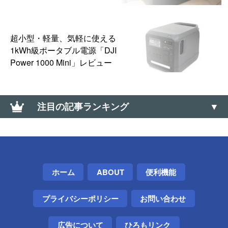
超小型・軽量、気軽に使える
1kWh級ポータブル電源「DJI
Power 1000 Mini」レビュー
注目の記事ランキング
あきらめない！「すだれ」をクリップで網戸に掛け
る方法
【Windows】サウンド コントロールパネルの開き方
ホーム
ABOUT
便利機能
（サウンドの詳細設定）
プライバシーポリシー
お問い合わせ
Telegramアカウントを削除する方法
【Amazon】コンビニ受け取りの「受取可能」バーコ
広告について
ひろもリンク