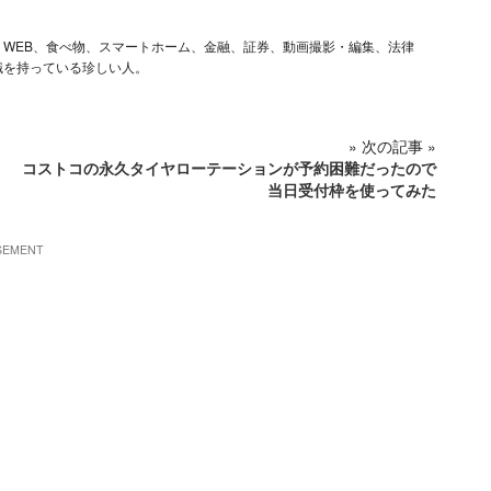
ム、iOS、WEB、食べ物、スマートホーム、金融、証券、動画撮影・編集、法律
識を持っている珍しい人。
» 次の記事 »
コストコの永久タイヤローテーションが予約困難だったので
当日受付枠を使ってみた