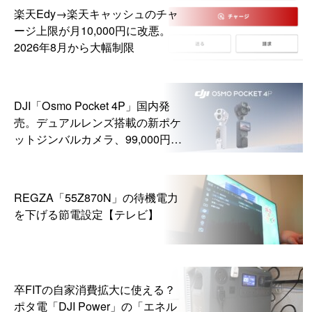
楽天Edy→楽天キャッシュのチャ
ージ上限が月10,000円に改悪。
2026年8月から大幅制限
DJI「Osmo Pocket 4P」国内発
売。デュアルレンズ搭載の新ポケ
ットジンバルカメラ、99,000円か
ら
REGZA「55Z870N」の待機電力
を下げる節電設定【テレビ】
卒FITの自家消費拡大に使える？
ポタ電「DJI Power」の「エネル