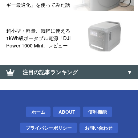
ギー最適化」を使ってみた話
超小型・軽量、気軽に使える
1kWh級ポータブル電源「DJI
Power 1000 Mini」レビュー
注目の記事ランキング
【Android】GMail、LINEなどの通知が遅れるときは
「通知の自動調整」「拡張通知」も確認しよう
【Windows】ウィンドウのサイズを数値指定で変更
ホーム
ABOUT
便利機能
できる「Sizer」
プライバシーポリシー
お問い合わせ
Androidスマホのコンパスが狂ったときの補正方法と
較正のコツ