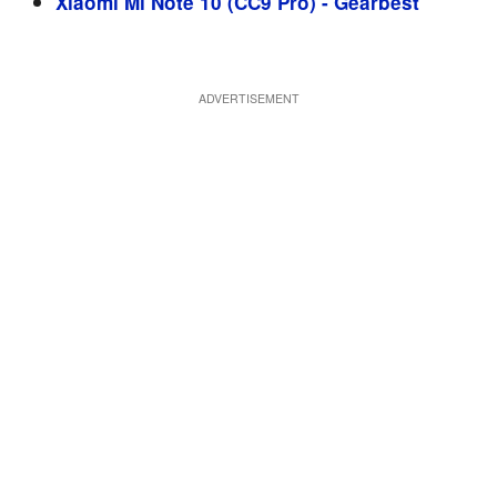
Xiaomi Mi Note 10 (CC9 Pro) - Gearbest