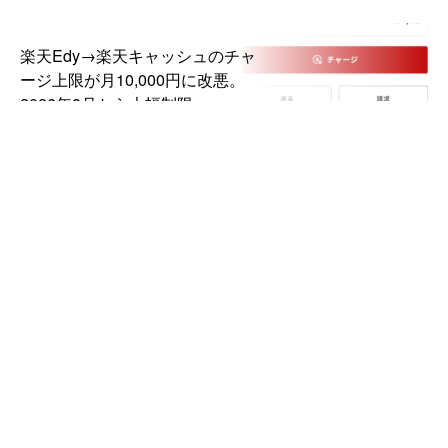
楽天Edy→楽天キャッシュのチャ
ージ上限が月10,000円に改悪。
2026年8月から大幅制限
DJI「Osmo Pocket 4P」国内発
売。デュアルレンズ搭載の新ポケ
ットジンバルカメラ、99,000円か
ら
REGZA「55Z870N」の待機電力
を下げる節電設定【テレビ】