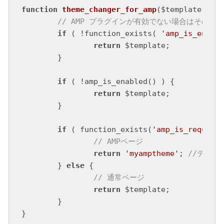
function
theme_changer_for_amp
($template)
{

// AMP プラグインが有効でない場合はそのま
if
 ( !function_exists( 
'amp_is_enable
return
 $template;

	}

if
 ( !amp_is_enabled() ) {

return
 $template;

	}

if
 ( function_exists(
'amp_is_request'
// AMPページ
return
'myamptheme'
; 
//テーマ
	} 
else
 {

// 通常ページ
return
 $template;

	}    

}
