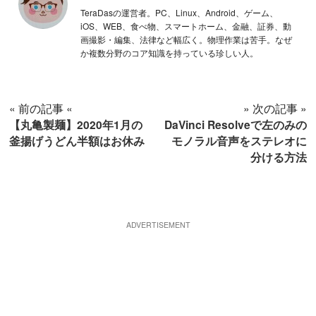
TeraDasの運営者。PC、Linux、Android、ゲーム、
iOS、WEB、食べ物、スマートホーム、金融、証券、動
画撮影・編集、法律など幅広く。物理作業は苦手。なぜ
か複数分野のコア知識を持っている珍しい人。
« 前の記事 «
» 次の記事 »
【丸亀製麺】2020年1月の
DaVinci Resolveで左のみの
釜揚げうどん半額はお休み
モノラル音声をステレオに
分ける方法