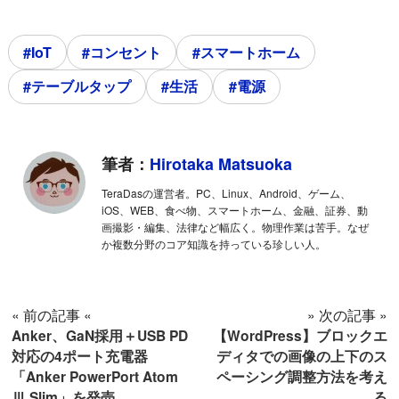
#IoT
#コンセント
#スマートホーム
#テーブルタップ
#生活
#電源
筆者：
Hirotaka Matsuoka
TeraDasの運営者。PC、Linux、Android、ゲーム、
iOS、WEB、食べ物、スマートホーム、金融、証券、動
画撮影・編集、法律など幅広く。物理作業は苦手。なぜ
か複数分野のコア知識を持っている珍しい人。
« 前の記事 «
» 次の記事 »
Anker、GaN採用＋USB PD
【WordPress】ブロックエ
対応の4ポート充電器
ディタでの画像の上下のス
「Anker PowerPort Atom
ペーシング調整方法を考え
Ⅲ Slim」を発売
る