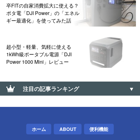
卒FITの自家消費拡大に使える？
ポタ電「DJI Power」の「エネル
ギー最適化」を使ってみた話
超小型・軽量、気軽に使える
1kWh級ポータブル電源「DJI
Power 1000 Mini」レビュー
注目の記事ランキング
「12人の少年が13人になっちゃう画像」のトリック
を種明かししてみた
Adobe Acrobat Readerのオフラインインストーラー
ホーム
ABOUT
便利機能
の入手方法＆トラブルシュート（Windows・Mac・
Android / 64bit・32bit）