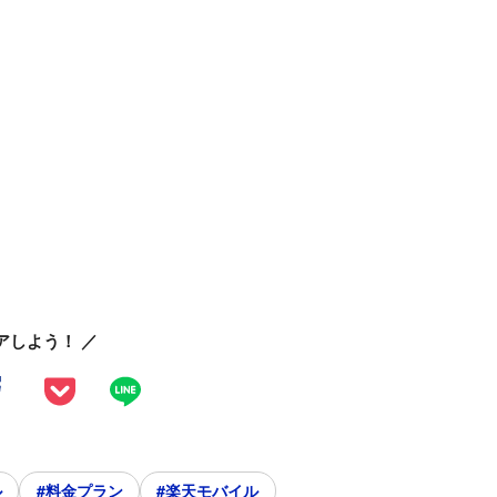
アしよう！ ／
ル
#料金プラン
#楽天モバイル