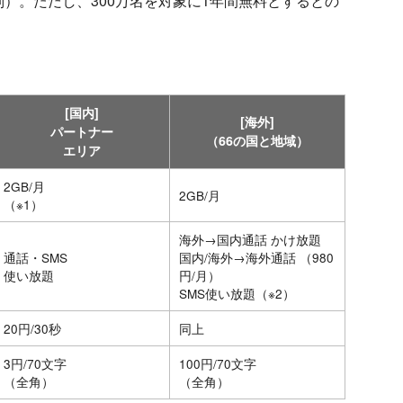
別）。ただし、300万名を対象に1年間無料とするとの
[国内]
[海外]
パートナー
（66の国と地域）
エリア
2GB/月
2GB/月
（※1）
海外→国内通話 かけ放題
通話・SMS
国内/海外→海外通話 （980
使い放題
円/月）
SMS使い放題（※2）
20円/30秒
同上
3円/70文字
100円/70文字
（全角）
（全角）