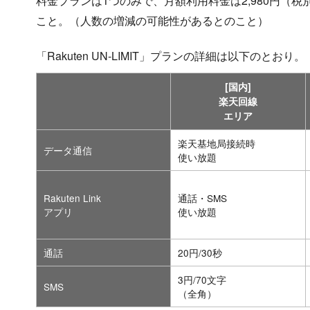
料金プランは1つのみで、月額利用料金は2,980円（税
こと。（人数の増減の可能性があるとのこと）
「Rakuten UN-LIMIT」プランの詳細は以下のとおり。
[国内]
楽天回線
エリア
楽天基地局接続時
データ通信
使い放題
Rakuten Link
通話・SMS
アプリ
使い放題
通話
20円/30秒
3円/70文字
SMS
（全角）