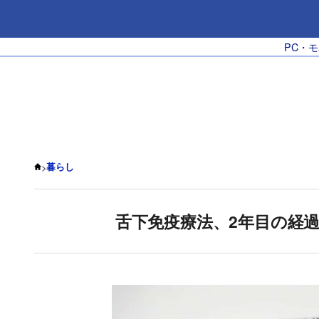
PC・
>
暮らし
舌下免疫療法、2年目の経