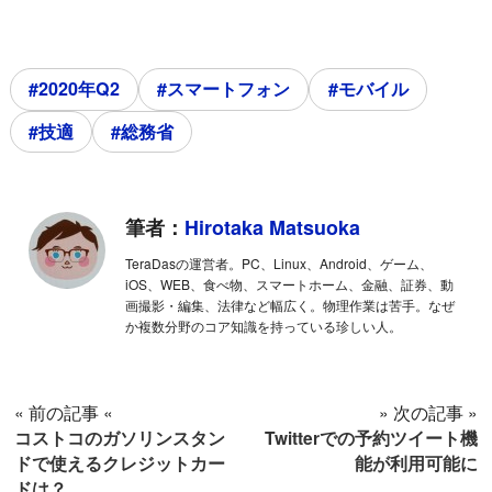
#2020年Q2
#スマートフォン
#モバイル
#技適
#総務省
筆者：
Hirotaka Matsuoka
TeraDasの運営者。PC、Linux、Android、ゲーム、
iOS、WEB、食べ物、スマートホーム、金融、証券、動
画撮影・編集、法律など幅広く。物理作業は苦手。なぜ
か複数分野のコア知識を持っている珍しい人。
« 前の記事 «
» 次の記事 »
コストコのガソリンスタン
Twitterでの予約ツイート機
ドで使えるクレジットカー
能が利用可能に
ドは？