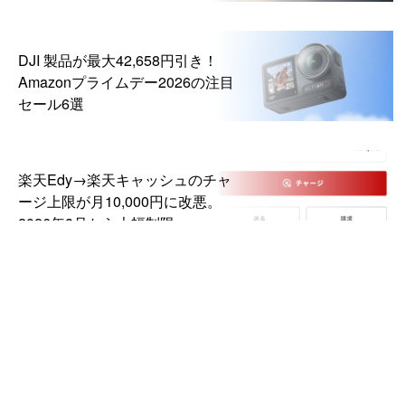
DJI 製品が最大42,658円引き！
Amazonプライムデー2026の注目
セール6選
楽天Edy→楽天キャッシュのチャ
ージ上限が月10,000円に改悪。
2026年8月から大幅制限
DJI「Osmo Pocket 4P」国内発
売。デュアルレンズ搭載の新ポケ
ットジンバルカメラ、99,000円か
ら