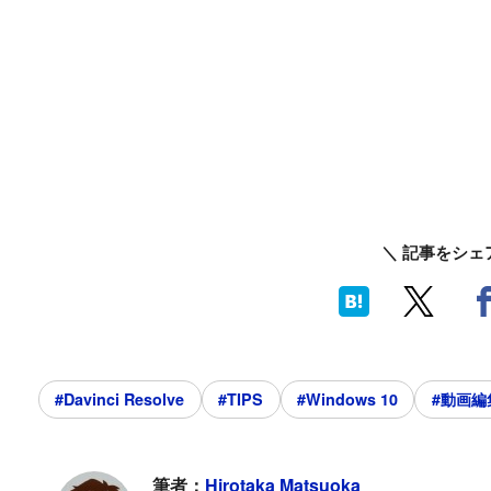
＼ 記事をシェ
#Davinci Resolve
#TIPS
#Windows 10
#動画編
筆者：
Hirotaka Matsuoka