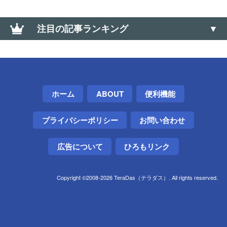
注目の記事ランキング
PCを初期状態に戻す＋ドライブを完全にクリーンア
ップする方法【Windows 回復環境】
【ドミノ・ピザ】Lサイズ半額クーポンが当たる「ミ
ホーム
ABOUT
便利機能
ステリーディール」はLINE・メルマガ配信前でも挑
戦できる
プライバシーポリシー
お問い合わせ
SwitchBotキーパッドが外れなかったので、頑張って
外した話
広告について
ひろもリンク
邪魔なロック画面の「壁紙カルーセル」を無効化す
Copyright ©2008-2026 TeraDas（テラダス）. All rights reserved.
る方法【Xiaomi・Poco】
伸縮自在！くるくる充電ケーブルの内部構造と修理
Xiaomi製スマホの裏のIMEI・シリアル番号シールは