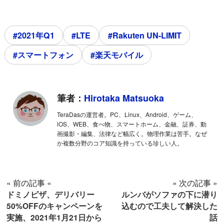
#2021年Q1
#LTE
#Rakuten UN-LIMIT
#スマートフォン
#楽天モバイル
筆者：
Hirotaka Matsuoka
TeraDasの運営者。PC、Linux、Android、ゲーム、
iOS、WEB、食べ物、スマートホーム、金融、証券、動
画撮影・編集、法律など幅広く。物理作業は苦手。なぜ
か複数分野のコア知識を持っている珍しい人。
« 前の記事 «
» 次の記事 »
ドミノピザ、デリバリー
ルンバがソファの下に潜り
50%OFFのキャンペーンを
込むので工夫して解決した
実施、2021年1月21日から
話