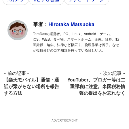
筆者：
Hirotaka Matsuoka
TeraDasの運営者。PC、Linux、Android、ゲーム、
iOS、WEB、食べ物、スマートホーム、金融、証券、動
画撮影・編集、法律など幅広く。物理作業は苦手。なぜ
か複数分野のコア知識を持っている珍しい人。
« 前の記事 «
» 次の記事 »
【楽天モバイル】通信・通
YouTuber、ブロガー等は二
話が繋がらない場所を報告
重課税に注意。米国税務情
する方法
報の提出をお忘れなく