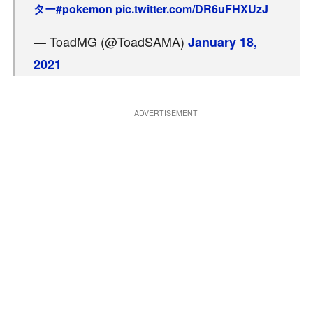
ター
#pokemon
pic.twitter.com/DR6uFHXUzJ
— ToadMG (@ToadSAMA)
January 18,
2021