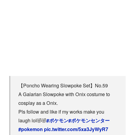
【Poncho Wearing Slowpoke Set】No.59
A Galarian Slowpoke with Onix costume to
cosplay as a Onix.
Pls follow and like if my works make you
laugh lol🤣🤣
#ポケモン
#ポケモンセンター
#pokemon
pic.twitter.com/5xa3JyWyR7