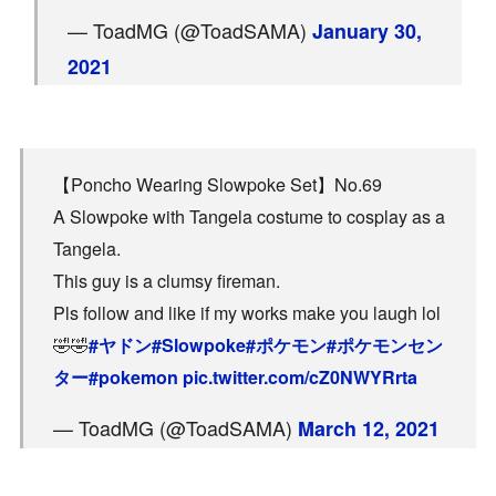
— ToadMG (@ToadSAMA)
January 30,
2021
【Poncho Wearing Slowpoke Set】No.69
A Slowpoke with Tangela costume to cosplay as a
Tangela.
This guy is a clumsy fireman.
Pls follow and like if my works make you laugh lol
🤣🤣
#ヤドン
#Slowpoke
#ポケモン
#ポケモンセン
ター
#pokemon
pic.twitter.com/cZ0NWYRrta
— ToadMG (@ToadSAMA)
March 12, 2021