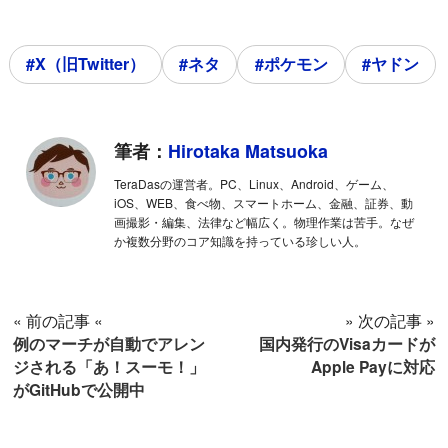
#X（旧Twitter）
#ネタ
#ポケモン
#ヤドン
筆者：
Hirotaka Matsuoka
TeraDasの運営者。PC、Linux、Android、ゲーム、
iOS、WEB、食べ物、スマートホーム、金融、証券、動
画撮影・編集、法律など幅広く。物理作業は苦手。なぜ
か複数分野のコア知識を持っている珍しい人。
« 前の記事 «
» 次の記事 »
例のマーチが自動でアレン
国内発行のVisaカードが
ジされる「あ！スーモ！」
Apple Payに対応
がGitHubで公開中