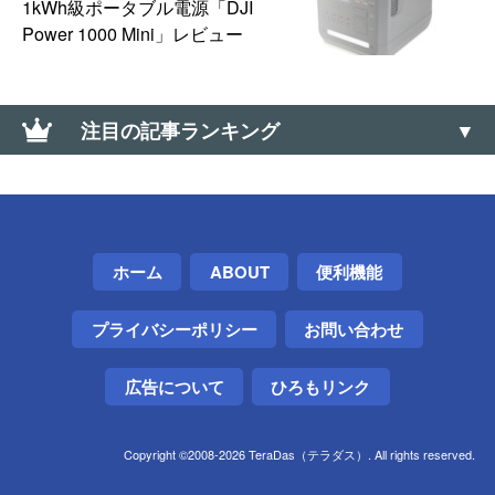
1kWh級ポータブル電源「DJI
Power 1000 Mini」レビュー
注目の記事ランキング
Google Chromeのオフラインインストーラを入手す
る方法（Win・Mac・Linux）
大なり小なり（＜、＞）の上向き・下向きの記号の
ホーム
ABOUT
便利機能
出し方（∧、∨）
プライバシーポリシー
お問い合わせ
ワンタイムパスワードカードが電池切れ→電池を外
して廃棄した話【三菱UFJ銀行】
広告について
ひろもリンク
【0570】高額な「ナビダイヤル」に安く電話を掛け
る方法【通話料】
Copyright ©2008-2026 TeraDas（テラダス）. All rights reserved.
【Windows】標準機能だけで容量の大きいフォルダ