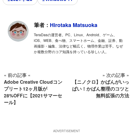
筆者：
Hirotaka Matsuoka
TeraDasの運営者。PC、Linux、Android、ゲーム、
iOS、WEB、食べ物、スマートホーム、金融、証券、動
画撮影・編集、法律など幅広く。物理作業は苦手。なぜ
か複数分野のコア知識を持っている珍しい人。
« 前の記事 «
» 次の記事 »
Adobe Creative Cloudコン
【ニノクロ】かばんがいっ
プリート12ヶ月版が
ぱい！かばん整理のコツと
28%OFFに【2021サマーセ
無料拡張の方法
ール】