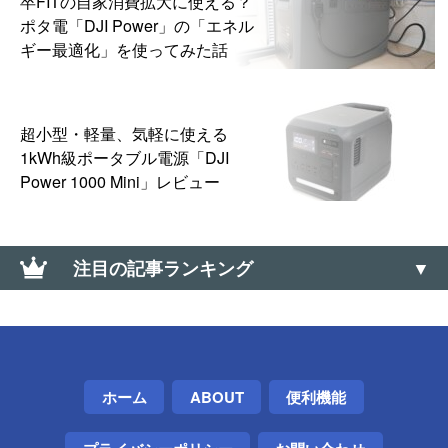
卒FITの自家消費拡大に使える？
ポタ電「DJI Power」の「エネル
ギー最適化」を使ってみた話
超小型・軽量、気軽に使える
1kWh級ポータブル電源「DJI
Power 1000 Mini」レビュー
注目の記事ランキング
【Nova Launcher難民】オススメの代替ホームアプリ
3選（代替ランチャー）
iPhoneのWi-Fiテザリングをスリープさせず常時利用
ホーム
ABOUT
便利機能
可能にする方法とTIPS【安定性アップ】