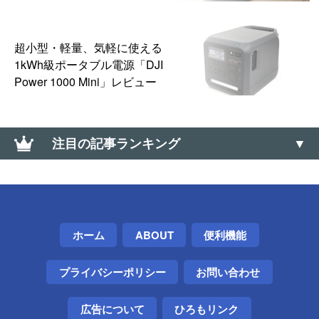
超小型・軽量、気軽に使える
1kWh級ポータブル電源「DJI
Power 1000 Mini」レビュー
注目の記事ランキング
【Nova Launcher難民】オススメの代替ホームアプリ
3選（代替ランチャー）
【Windows】接続中のUSB機器のデータ転送速度を
ホーム
ABOUT
便利機能
確認する方法（USB 3.2 Gen2など）
プライバシーポリシー
お問い合わせ
SwitchBotキーパッドが外れなかったので、頑張って
外した話
広告について
ひろもリンク