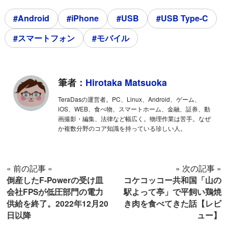
#Android
#iPhone
#USB
#USB Type-C
#スマートフォン
#モバイル
筆者：
Hirotaka Matsuoka
TeraDasの運営者。PC、Linux、Android、ゲーム、
iOS、WEB、食べ物、スマートホーム、金融、証券、動
画撮影・編集、法律など幅広く。物理作業は苦手。なぜ
か複数分野のコア知識を持っている珍しい人。
« 前の記事 «
» 次の記事 »
倒産したF-Powerの受け皿
コケコッコー共和国「山の
会社FPSが低圧部門の電力
駅よって亭」で平飼い鶏焼
供給を終了。2022年12月20
き肉を食べてきた話【レビ
日以降
ュー】