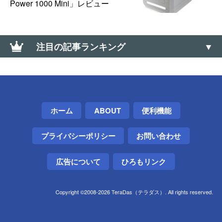
Power 1000 Mini」レビュー
注目の記事ランキング
【ドミノ・ピザ】Lサイズ半額クーポンが当たる「ミ
ステリーディール」はLINE・メルマガ配信前でも挑
戦できる
ホーム
ABOUT
便利機能
AndroidからアプリのAPKファイルを取り出す・バッ
クアップ方法
プライバシーポリシー
お問い合わせ
家電の防振や「うなり音」対策に「激落ちくん」が
捗る件【低周波音】
広告について
ひろもリンク
Gmailでフィルタの優先順位を変更する方法
Copyright ©2008-2026 TeraDas（テラダス）. All rights reserved.
【Nova Launcher難民】オススメの代替ホームアプリ
3選（代替ランチャー）