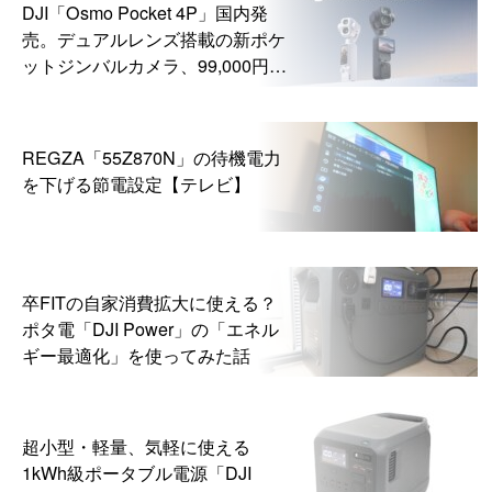
DJI「Osmo Pocket 4P」国内発
売。デュアルレンズ搭載の新ポケ
ットジンバルカメラ、99,000円か
ら
REGZA「55Z870N」の待機電力
を下げる節電設定【テレビ】
卒FITの自家消費拡大に使える？
ポタ電「DJI Power」の「エネル
ギー最適化」を使ってみた話
超小型・軽量、気軽に使える
1kWh級ポータブル電源「DJI