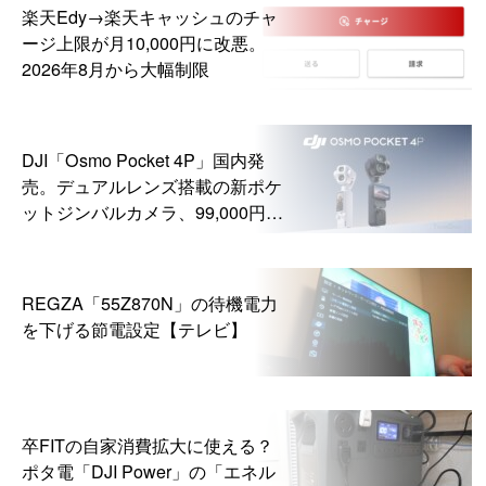
楽天Edy→楽天キャッシュのチャ
ージ上限が月10,000円に改悪。
2026年8月から大幅制限
DJI「Osmo Pocket 4P」国内発
売。デュアルレンズ搭載の新ポケ
ットジンバルカメラ、99,000円か
ら
REGZA「55Z870N」の待機電力
を下げる節電設定【テレビ】
卒FITの自家消費拡大に使える？
ポタ電「DJI Power」の「エネル