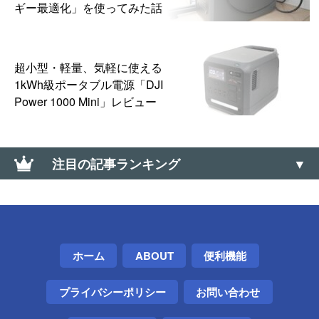
ギー最適化」を使ってみた話
超小型・軽量、気軽に使える
1kWh級ポータブル電源「DJI
Power 1000 Mini」レビュー
注目の記事ランキング
Telegramアカウントを削除する方法
【バンド確認】楽天・パートナー回線を通知領域で
確認できるアプリ「LTE回線状況チェッカー」【楽天
ホーム
ABOUT
便利機能
モバイル】
プライバシーポリシー
お問い合わせ
「12人の少年が13人になっちゃう画像」のトリック
を種明かししてみた