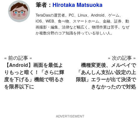
筆者：
Hirotaka Matsuoka
TeraDasの運営者。PC、Linux、Android、ゲーム、
iOS、WEB、食べ物、スマートホーム、金融、証券、動
画撮影・編集、法律など幅広く。物理作業は苦手。なぜ
か複数分野のコア知識を持っている珍しい人。
« 前の記事 «
» 次の記事 »
【Android】画面を最低よ
機種変更後、メルペイで
りもっと暗く！「さらに輝
「あんしん支払い設定の上
度を下げる」機能で明るさ
限額」エラーが出て決済で
を限界以下に
きなかったので対処