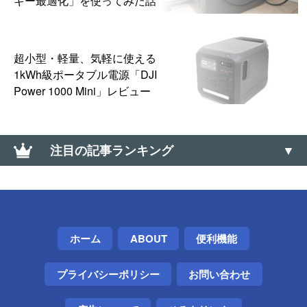
ギー最適化」を使ってみた話
超小型・軽量、気軽に使える
1kWh級ポータブル電源「DJI
Power 1000 Mini」レビュー
注目の記事ランキング
【Nova Launcher難民】オススメの代替ホームアプリ
3選（代替ランチャー）
マウスのホイールで勝手にブラウザが縮小拡大する
ホーム
ABOUT
便利機能
場合の対処方法【Windows】
プライバシーポリシー
お問い合わせ
リモートデスクトップ先のスクリーンショットを標
準機能だけで撮る方法【Windows】