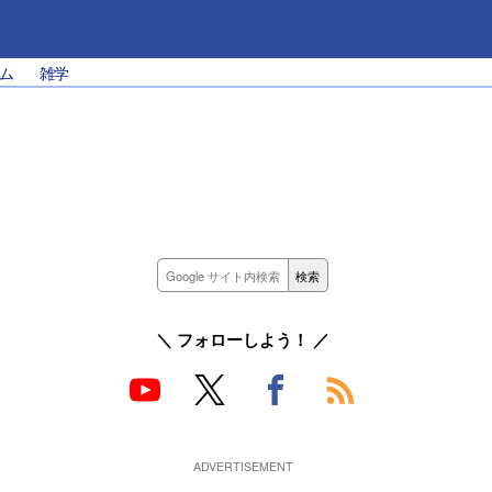
ム
雑学
＼ フォローしよう！ ／