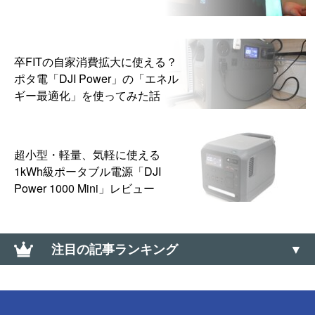
卒FITの自家消費拡大に使える？
ポタ電「DJI Power」の「エネル
ギー最適化」を使ってみた話
超小型・軽量、気軽に使える
1kWh級ポータブル電源「DJI
Power 1000 Mini」レビュー
注目の記事ランキング
【ドミノ・ピザ】Lサイズ半額クーポンが当たる「ミ
ステリーディール」はLINE・メルマガ配信前でも挑
戦できる