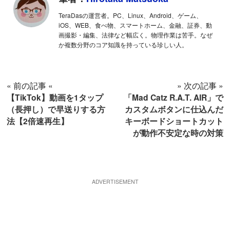
TeraDasの運営者。PC、Linux、Android、ゲーム、
iOS、WEB、食べ物、スマートホーム、金融、証券、動
画撮影・編集、法律など幅広く。物理作業は苦手。なぜ
か複数分野のコア知識を持っている珍しい人。
« 前の記事 «
» 次の記事 »
【TikTok】動画を1タップ
「Mad Catz R.A.T. AIR」で
（長押し）で早送りする方
カスタムボタンに仕込んだ
法【2倍速再生】
キーボードショートカット
が動作不安定な時の対策