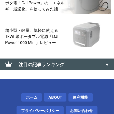
ポタ電「DJI Power」の「エネル
ギー最適化」を使ってみた話
超小型・軽量、気軽に使える
1kWh級ポータブル電源「DJI
Power 1000 Mini」レビュー
注目の記事ランキング
あきらめない！「すだれ」をクリップで網戸に掛け
る方法
【Windows】サウンド コントロールパネルの開き方
ホーム
ABOUT
便利機能
（サウンドの詳細設定）
プライバシーポリシー
お問い合わせ
Telegramアカウントを削除する方法