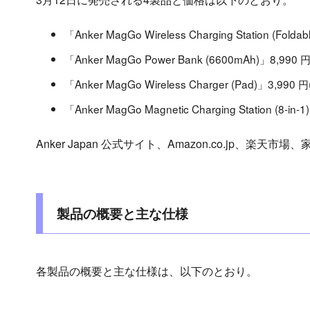
「Anker MagGo Wireless Charging Station (Folda
「Anker MagGo Power Bank (6600mAh)」8,990 
「Anker MagGo Wireless Charger (Pad)」3,990 
「Anker MagGo Magnetic Charging Station (8-in
Anker Japan 公式サイト、Amazon.co.jp、楽
製品の概要と主な仕様
各製品の概要と主な仕様は、以下のとおり。