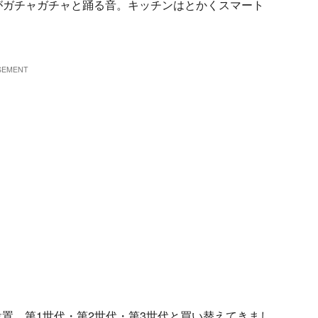
がガチャガチャと踊る音。キッチンはとかくスマート
を設置。第1世代・第2世代・第3世代と買い替えてきまし