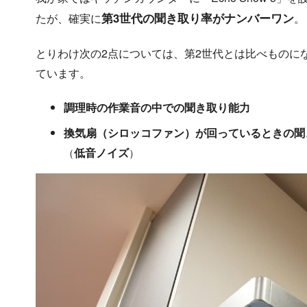
第3世代の聞き取り率がナンバーワン
たが、確実に
。
とりわけ次の2点については、第2世代とは比べものに
ています。
調理時の作業音の中での聞き取り能力
換気扇（シロッコファン）が回っているときの聞
（
低音ノイズ
）