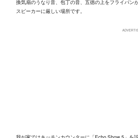
換気扇のうなり音、包丁の音、五徳の上をフライパン
スピーカーに厳しい場所です。
我が家ではキッチンカウンターに「Echo Show 5」