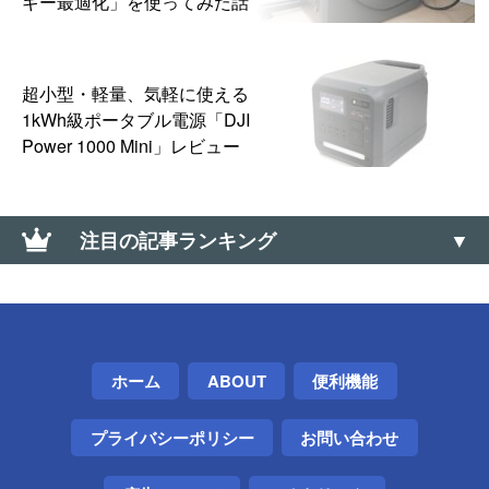
ギー最適化」を使ってみた話
超小型・軽量、気軽に使える
1kWh級ポータブル電源「DJI
Power 1000 Mini」レビュー
注目の記事ランキング
【0570】高額な「ナビダイヤル」に安く電話を掛け
る方法【通話料】
Telegramアカウントを削除する方法
ホーム
ABOUT
便利機能
「12人の少年が13人になっちゃう画像」のトリック
プライバシーポリシー
お問い合わせ
を種明かししてみた