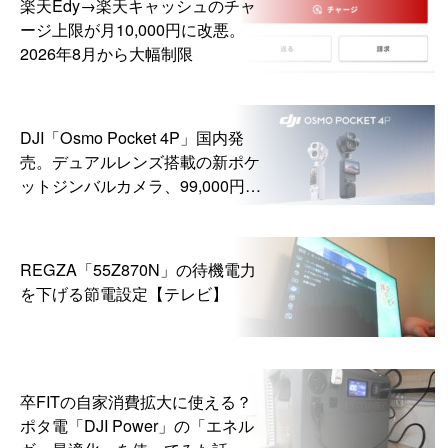
楽天Edy→楽天キャッシュのチャ
ージ上限が月10,000円に改悪。
2026年8月から大幅制限
DJI「Osmo Pocket 4P」国内発
売。デュアルレンズ搭載の新ポケ
ットジンバルカメラ、99,000円か
ら
REGZA「55Z870N」の待機電力
を下げる節電設定【テレビ】
卒FITの自家消費拡大に使える？
ポタ電「DJI Power」の「エネル