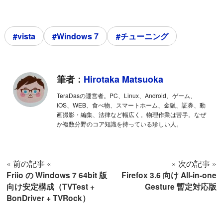
#vista
#Windows 7
#チューニング
筆者：
Hirotaka Matsuoka
TeraDasの運営者。PC、Linux、Android、ゲーム、
iOS、WEB、食べ物、スマートホーム、金融、証券、動
画撮影・編集、法律など幅広く。物理作業は苦手。なぜ
か複数分野のコア知識を持っている珍しい人。
« 前の記事 «
» 次の記事 »
Friio の Windows 7 64bit 版
Firefox 3.6 向け All-in-one
向け安定構成（TVTest +
Gesture 暫定対応版
BonDriver + TVRock）