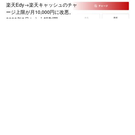
楽天Edy→楽天キャッシュのチャ
ージ上限が月10,000円に改悪。
2026年8月から大幅制限
DJI「Osmo Pocket 4P」国内発
売。デュアルレンズ搭載の新ポケ
ットジンバルカメラ、99,000円か
ら
REGZA「55Z870N」の待機電力
を下げる節電設定【テレビ】
卒FITの自家消費拡大に使える？
ポタ電「DJI Power」の「エネル