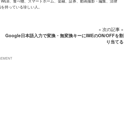
ム、iOS、WEB、食べ物、スマートホーム、金融、証券、動画撮影・編集、法律
識を持っている珍しい人。
» 次の記事 »
Google日本語入力で変換・無変換キーにIMEのON/OFFを割
り当てる