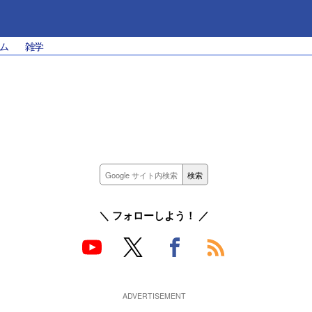
ム
雑学
＼ フォローしよう！ ／