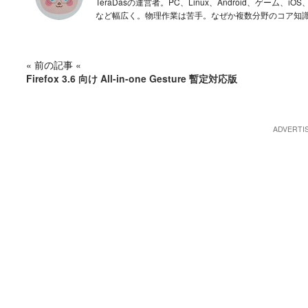
TeraDasの運営者。PC、Linux、Android、ゲー
など幅広く。物理作業は苦手。なぜか複数分野のコア知
« 前の記事 «
Firefox 3.6 向け All-in-one Gesture 暫定対応版