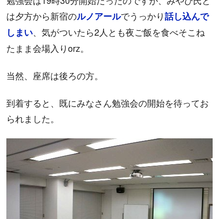
勉強会は19時30分開始だったのですが、みやび氏と
は夕方から新宿の
でうっかり
ルノアール
話し込んで
、気がついたら2人とも夜ご飯を食べそこね
しまい
たまま会場入りorz。
当然、座席は後ろの方。
到着すると、既にみなさん勉強会の開始を待ってお
られました。