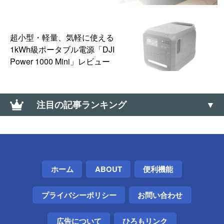
超小型・軽量、気軽に使える
1kWh級ポータブル電源「DJI
Power 1000 Mini」レビュー
注目の記事ランキング
【0570】高額な「ナビダイヤル」に安く電話を掛け
る方法【通話料】
Google Chromeのオフラインインストーラを入手す
ホーム
ABOUT
便利機能
る方法（Win・Mac・Linux）
プライバシーポリシー
お問い合わせ
【Windows】初期セットアップ画面で安全に電源を
切る方法（シャットダウンする方法）
広告について
ひろもリンク