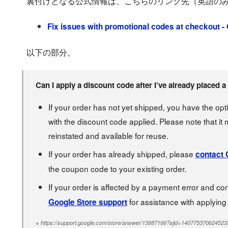
裏付けとなる公式情報は、こちらのリンク先（英語の
Fix issues with promotional codes at checkout -
以下の部分。
Can I apply a discount code after I’ve already placed 
If your order has not yet shipped, you have the opt
with the discount code applied. Please note that it
reinstated and available for reuse.
If your order has already shipped, please
contact 
the coupon code to your existing order.
If your order is affected by a payment error and co
for assistance with applying
Google Store support
※ https://support.google.com/store/answer/13887166?sjid=140775370624