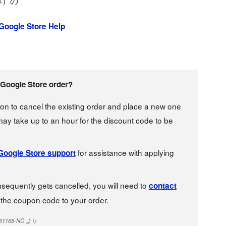
み）の
 Google Store Help
a Google Store order?
ion to cancel the existing order and place a new one
 may take up to an hour for the discount code to be
for assistance with applying
Google Store support
nsequently gets cancelled, you will need to
contact
 the coupon code to your order.
52331168-NC より