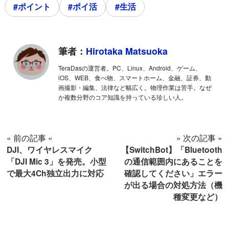
#ポイント
#ポイ活
#生活
筆者：
Hirotaka Matsuoka
TeraDasの運営者。PC、Linux、Android、ゲーム、
iOS、WEB、食べ物、スマートホーム、金融、証券、動
画撮影・編集、法律など幅広く。物理作業は苦手。なぜ
か複数分野のコア知識を持っている珍しい人。
« 前の記事 «
» 次の記事 »
DJI、ワイヤレスマイク
【SwitchBot】「Bluetooth
「DJI Mic 3」を発売。小型
の通信範囲内にあることを
で最大4Ch独立出力に対応
確認してください」エラー
が出る場合の対処方法（機
種変更など）