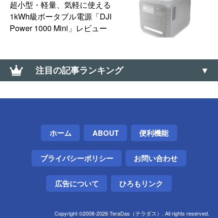
超小型・軽量、気軽に使える
1kWh級ポータブル電源「DJI
Power 1000 Mini」レビュー
注目の記事ランキング
複数ファイル名の一括変更はPowerRenameが便利。
連番付きも（PowerToys）【Windows】
DJI「Osmo Pocket 4」発表。4K/240fpsスローモー
ホーム
ABOUT
便利機能
ション＆10-bit D-Log対応、107GB内蔵ストレージ搭
載で2026年4月22日発売
プライバシーポリシー
お問い合わせ
SwitchBotキーパッドが外れなかったので、頑張って
外した話
広告について
ひろもリンク
Telegramアカウントを削除する方法
Copyright ©2008-2026 TeraDas（テラダス）. All rights reserved.